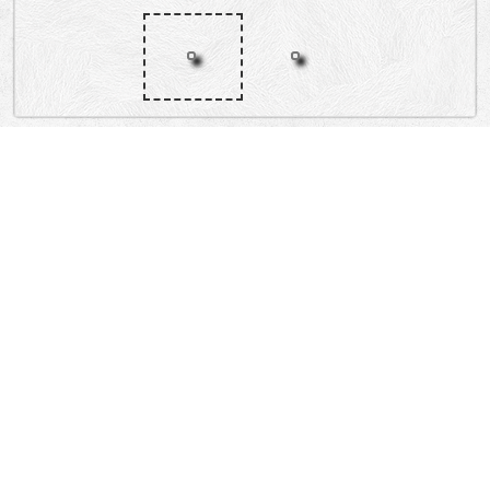
„Lokacija”
Serbia
Slanački put, Mirijevski bulevar.
Rospi Ćuprija