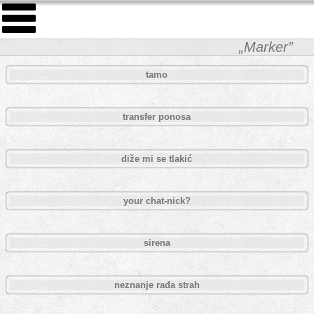
„Marker”
tamo
transfer ponosa
diže mi se tlakić
your chat-nick?
sirena
neznanje rađa strah