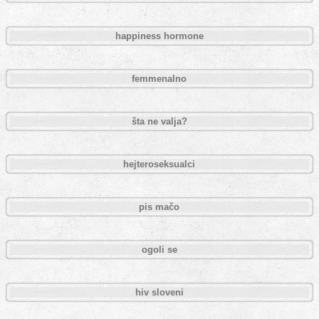
happiness hormone
femmenalno
šta ne valja?
hejteroseksualci
pis mačo
ogoli se
hiv sloveni