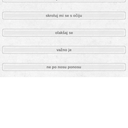
skroluj mi se s očiju
olakšaj se
važno je
ne po nosu ponosu
gubi se
češ češće
duel