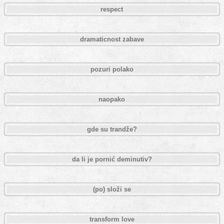
respect
dramaticnost zabave
pozuri polako
naopako
gde su trandže?
da li je pornić deminutiv?
(po) složi se
transform love