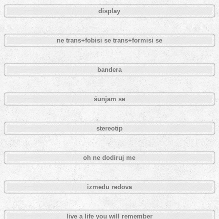
display
ne trans+fobisi se trans+formisi se
bandera
šunjam se
stereotip
oh ne dodiruj me
između redova
live a life you will remember