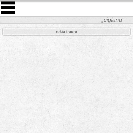
„ciglana”
rokia traore