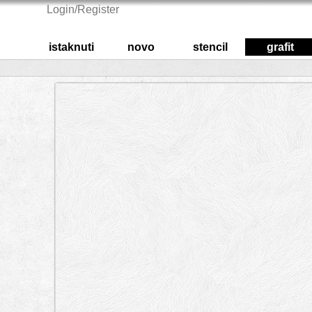
Login/Register
istaknuti
novo
stencil
grafit