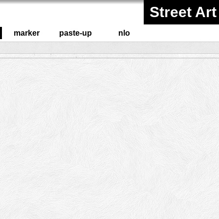
Street Art
marker
paste-up
nlo