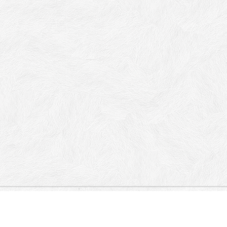
Save Tekelije, Vojvode Petka, Kneza od