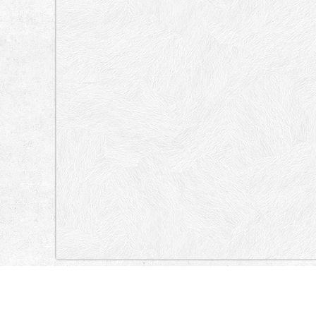
„Lokacija”
Serbia
Radivoja Koraća, Mileševska, Sjenička, Cara Nikolaja Drugog, 
Semberije, Vojvode Šupljikca, Vukice Mitrović, Požarevačka.
Vračar