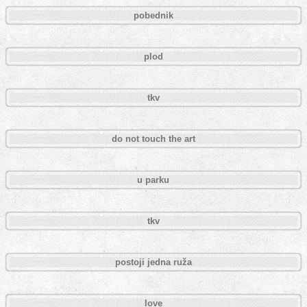
pobednik
plod
tkv
do not touch the art
u parku
tkv
postoji jedna ruža
love