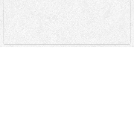
„Lokacija”
North Macedonia
GTC, GTC, IZLEZ GTC, PARKING GTC, PARKING GTC, GTC,
FILIP VTORI MAKEDONSKI, FILIP VTORI MAKEDONSKI, DIMITRIE ČUPOVSKI,
DIMITRIE ČUPOVSKI.
Skopje