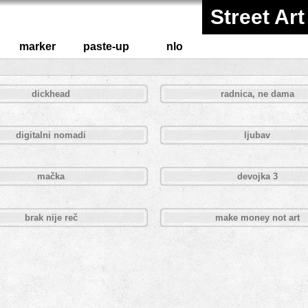
Street Art
marker
paste-up
nlo
dickhead
radnica, ne dama
digitalni nomadi
ljubav
mačka
devojka 3
brak nije reč
make money not art