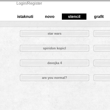
Login/Register
istaknuti
novo
stencil
grafit
star wars
spiridon kopicl
devojka 4
are you normal?
Pages