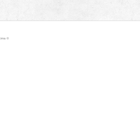
icima ©