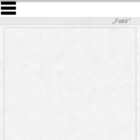
„Fakir”