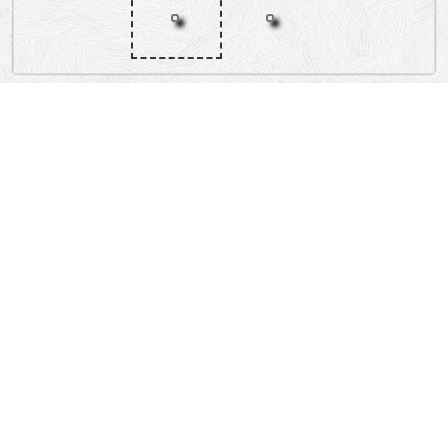
„Lokacija”
Serbia
DžORDžA VAŠINGTONA, STEVANA SREMCA, DALMATINSKA, KOSTE
STOJANOVIĆA, 27. MARTA, TAKOVSKA, HILANDARSKA, PALMOTIĆEVA,
PALMOTIĆEVA, ILIJE GARAŠANINA.
Dorćol