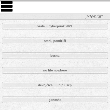
„Stencil”
vrata u cyberpunk 2021
stani, pomiriši
besna
no life nowhere
devojčica, lilihip i scp
ganesha