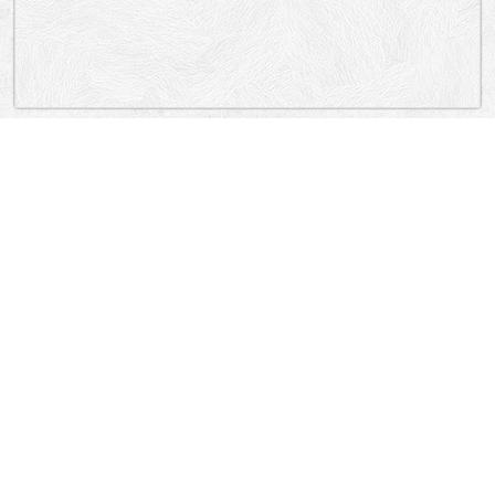
„Lokacija”
Serbia
BULEVAR KRALjA ALEKSANDRA, BULEVAR KRALjA ALEKSANDRA,
BULEVAR KRALjA ALEKSANDRA, ŽIVKA DAVIDOVIĆA, GOSPODARA
VUČIĆA, BULEVAR KRALjA ALEKSANDRA, GOSPODARA VUČIĆA,
VJEKOSLAVA KOVAČA, GOSPODARA VUČIĆA, GOSPODARA VUČIĆA.
Dušanovac