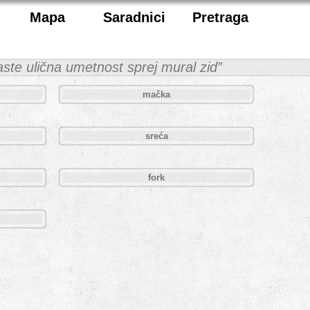
Mapa
Saradnici
Pretraga
paste ulična umetnost sprej mural zid”
mačka
sreća
fork