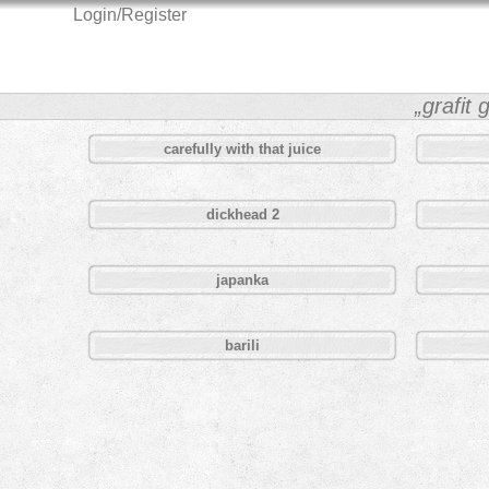
Login/Register
„grafit 
carefully with that juice
dickhead 2
japanka
barili
Pages