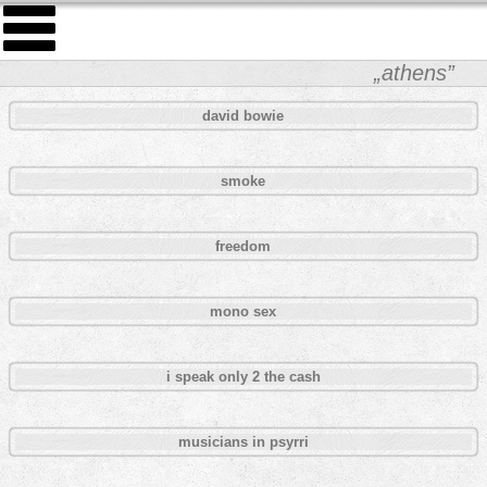
„athens”
david bowie
smoke
freedom
mono sex
i speak only 2 the cash
musicians in psyrri