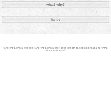
what? why?
hands
Pages
© Autorska prava: street.rs © Autorska prava kao i odgovornost za sadržaj pripada autorima
i/ili saradnicima ©