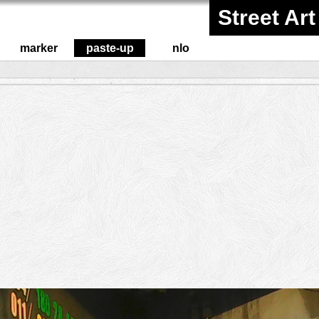
Street Art
marker
paste-up
nlo