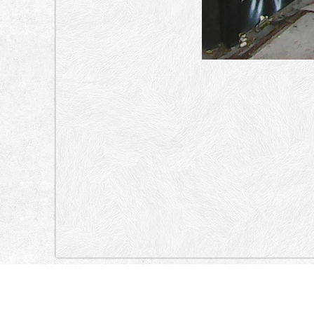
„Lokacija”
Serbia
KRALjICE NATALIJE, KNEZA MILOŠA, MASARIKOVA, KNEZA
GEPRATA, KRALjA MILANA, KRALjA MILANA, KNEZA MILOŠA, AND