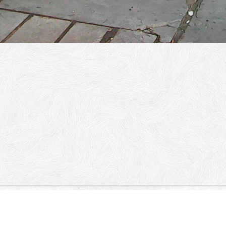
 MILOŠA, DOBRINjSKA, ADMIRALA
RIĆEV VENAC.
Belgrade