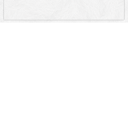
„Lokacija”
Serbia
Trnavska, Veljka Dugoševića, Kladovska, Novice Cerovića, Knjaževačka,
Dimitrija Tucovića, Vojvode Sime Popovića, Dimitrija Tucovića, Dragoslava
Srejovića.
Palilula