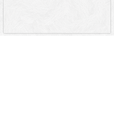
„Lokacija”
Serbia
Novopazarska, Sokolska, Makenzijeva, Ivana Đaje, Čuburska,
Mačvanska, Cara Nikolaja Drugog, Mutapova, Patrijarha Varnave, Graničarska.
Vračar