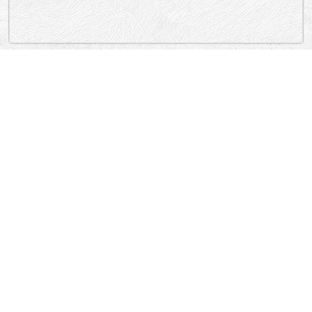
„Lokacija”
„od saradnika:”
autokomanda
„novo od saradnika”
November 2010