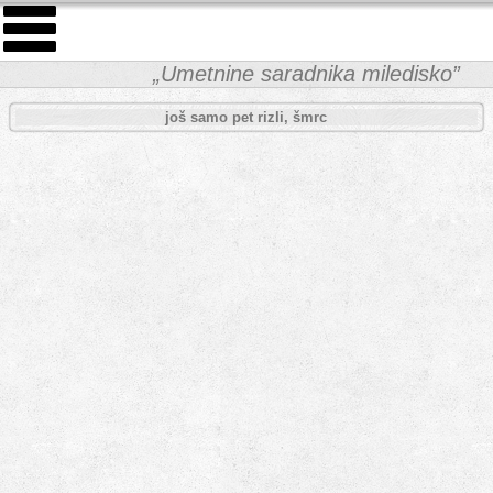
„Umetnine saradnika miledisko”
još samo pet rizli, šmrc