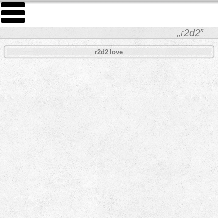
„r2d2”
r2d2 love