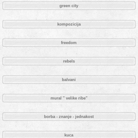
green city
kompozicija
freedom
rebels
balvani
mural '' velike ribe"
borba - znanje - jednakost
kuca