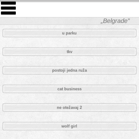
„Belgrade”
u parku
tkv
postoji jedna ruža
cat business
ne otežavaj 2
wolf girl