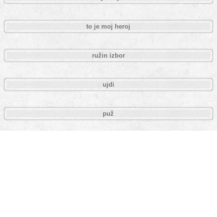
to je moj heroj
ružin izbor
ujdi
puž
blek le rat
love hurts
keos