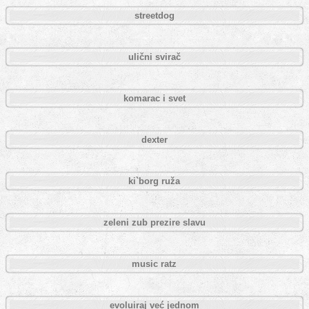
streetdog
ulični svirač
komarac i svet
dexter
ki`borg ruža
zeleni zub prezire slavu
music ratz
evoluiraj već jednom