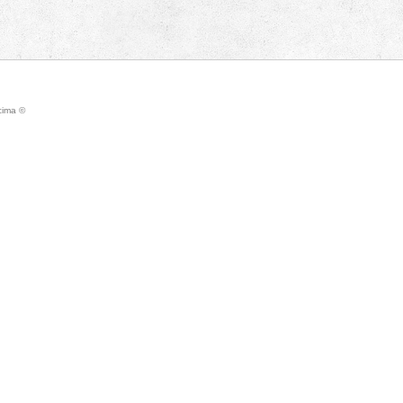
icima ©