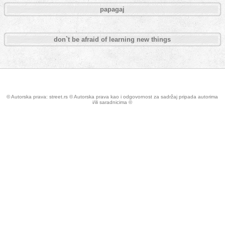
papagaj
don`t be afraid of learning new things
© Autorska prava: street.rs © Autorska prava kao i odgovornost za sadržaj pripada autorima
i/ili saradnicima ©