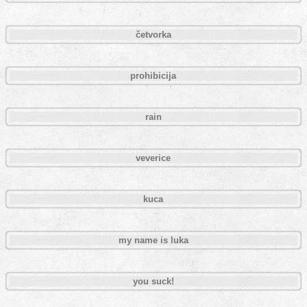
četvorka
prohibicija
rain
veverice
kuca
my name is luka
you suck!