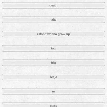
death
ala
i don't wanna grow up
tag
frix
bleja
m
stars