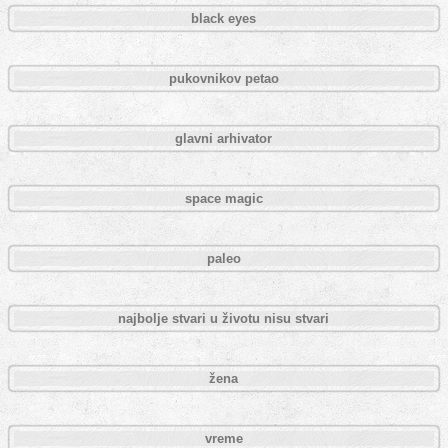
black eyes
pukovnikov petao
glavni arhivator
space magic
paleo
najbolje stvari u životu nisu stvari
žena
vreme