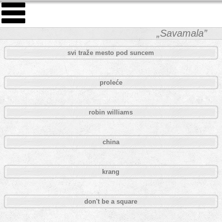
„Savamala”
svi traže mesto pod suncem
proleće
robin williams
china
krang
don't be a square