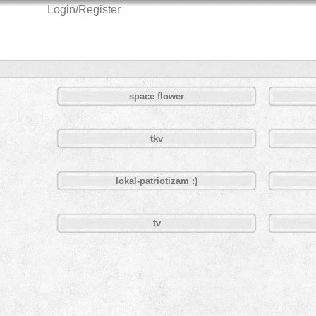
Login/Register
space flower
tkv
lokal-patriotizam :)
tv
Pages