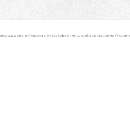
rska prava: street.rs © Autorska prava kao i odgovornost za sadržaj pripada autorima i/ili saradn