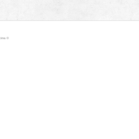
icima ©