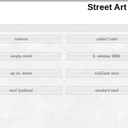
Street Art
cartoon
zašto? zato!
empty mind
6. oktobar 2000.
up vs. down
ružičasti slon
moć ljudima!
smoke'n'soul