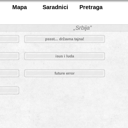
Mapa
Saradnici
Pretraga
„Srbija”
pssst... državna tajna!
isus i luda
future error