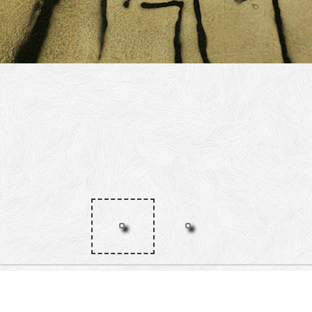
škovića, Ulica Špire Brusine, Ulica
 Kašića, Bedemi zadarskih pobuna,