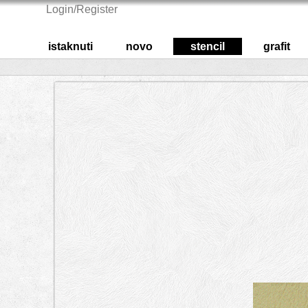
Login/Register
istaknuti
novo
stencil
grafit