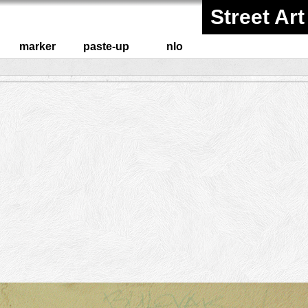
Street Art
marker
paste-up
nlo