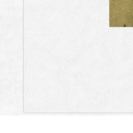
„Lokacija”
Croatia
Ulica Ante Kuzmanića, Ulica Ante Kuzmanića, Ulica Rudjera Bo
Ante Kuzmanića, Koyromanića, Ulica Krešimira Ćosića, Ulica Bartula
Ulica Don Ive Prodana.
Brodarica