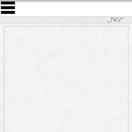
„TKV”