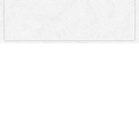
„Lokacija”
Serbia
E6, BULEVAR MIHAJLA PUPINA, BRANKOV MOST, BULEVAR MIHAJLA
PUPINA, BULEVAR MIHAJLA PUPINA, BRANKOV MOST, BULEVAR NIKOLE
TESLE, BULEVAR NIKOLE TESLE, SAJMIŠTE, SAJMIŠTE.
New Belgrade