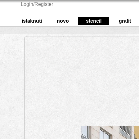
Login/Register
istaknuti
novo
stencil
grafit