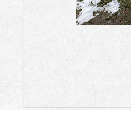
„Lokacija”
Serbia
SKERLIĆEVA, BORE STANKOVIĆA, STOJANA PROTIĆA, PAT
DUBLjANSKA, MAČVANSKA, GASTONA GRAVIJEA, MUTAPOVA, ŠU