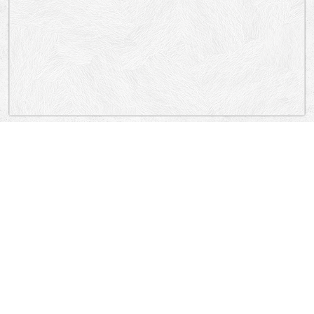
„Lokacija”
Serbia
KARAĐORĐEVA, MOSTARSKA, KARAĐORĐEVA, CRNOGORSKA,
OBALA MAJORA DRAGUTINA GAVRILOVIĆA, BRANKOV MOST, BRANKOV
MOST, BRANKOVA, MALE STEPENICE, BRANKOVA.
Stari Grad