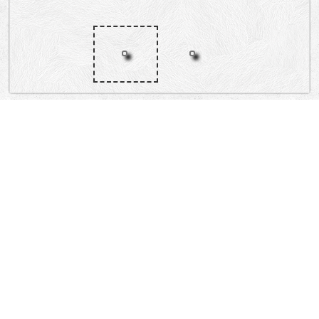
„Lokacija”
Serbia
Господар Јевремова, Тадеуша Кошћушка, Краља Петра I, Браће
Југовића, Риге од Фере, Краља Петра, Цинцар Јанкова, Змаја од Ноћаја,
Цара Уроша
Stari Grad