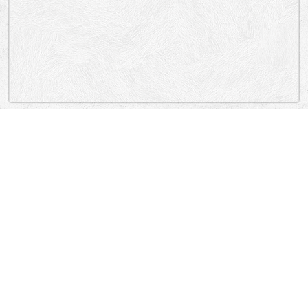
„Lokacija”
Serbia
Male stepenice, Karađorđeva, Fruškogorska, Brankov most, Brankov
most, Karađorđeva, Crnogorska, Brankova, Brankova, Kosančićev venac.
Stari
Grad