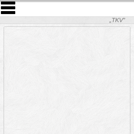
„TKV”