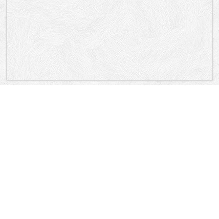
„Lokacija”
Serbia
BORE STANKOVIĆA, INTERNACIONALNIH BRIGADA, ŠUMATOVAČKA,
HADžI-MELENTIJEVA, HADžI-MELENTIJEVA, DUBLjANSKA, RANKEOVA,
GASTONA GRAVIJEA, MORAVSKA, LAMARTINOVA.
Vračar