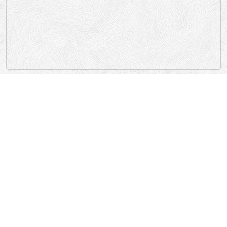
„Lokacija”
Serbia
Илије Гарашанина, Др Драгослава Поповића, Станоја Главаша,
Краљице Марије, Старине Новака, 27. марта
Dorćol (historical)