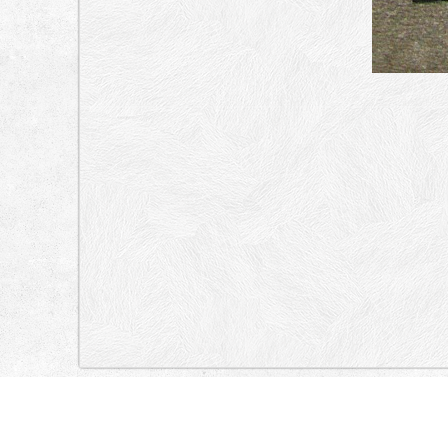
„Lokacija”
Serbia
Студенстки трг, Капетан Мишина, Господар Јевремова, До
Кнегиње Љубице
Stari Grad