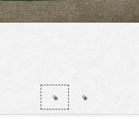
брачина, Браће Југовића, Симина,