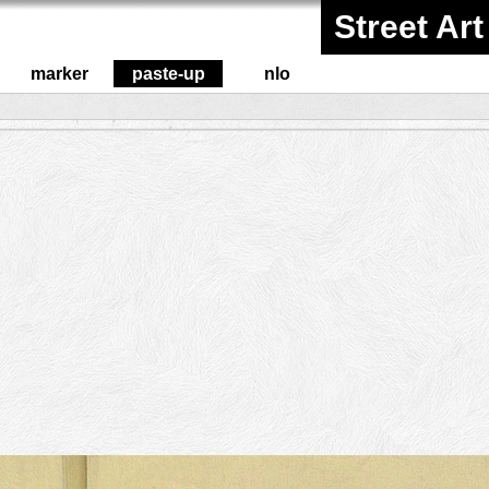
Street Art
marker
paste-up
nlo