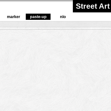
Street Art
marker
paste-up
nlo