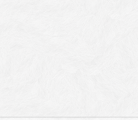
 Pigneto, Via Giovanni Brancaleone, Via
giziano, Via Nicolò Piccinino.