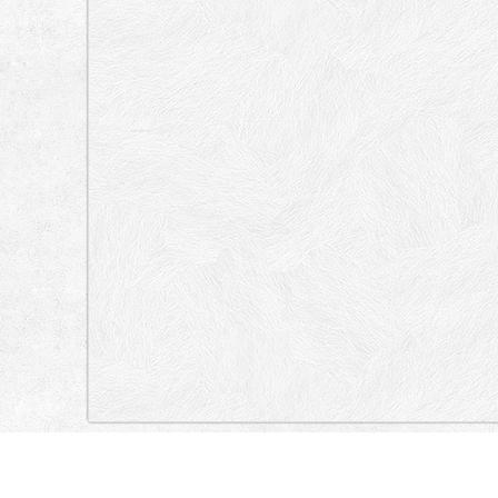
„Lokacija”
Italy
Via del Pigneto, Via Ettore Giovenale, Via Adriano Balbi, Via del
Mosè Coronense, Via Cosmo Egiziano, Via Adriano Balbi, Via Cosmo E
Prenestino