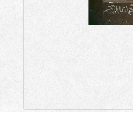
„Lokacija”
Slovenia
Slovenska cesta, Pražakova ulica, Slovenska cesta, Dvorako
cesta, Tivolska cesta, Tivolska cesta, Dunajska cesta, Trg Osvobodiln