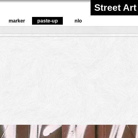
Street Art
marker
paste-up
nlo