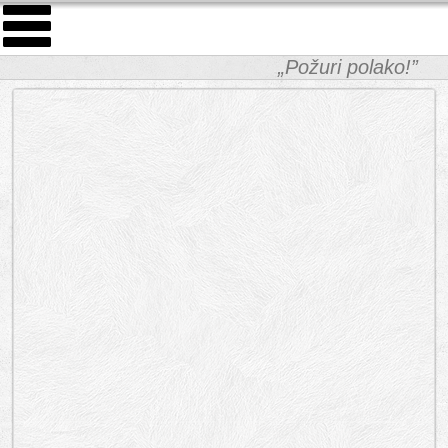
„Požuri polako!”