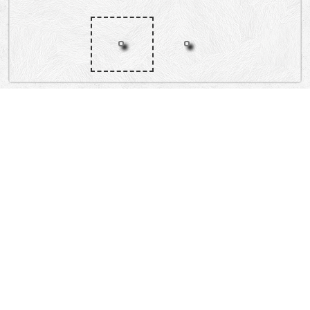
„Lokacija”
Serbia
Вишњићева, Браће Југовића, Господар Јевремова, Студенстки трг,
Симина, Капетан Мишина
Stari Grad