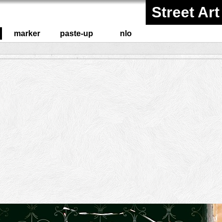
Street Art
marker
paste-up
nlo