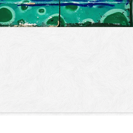
 Pigneto, Via Giovanni Brancaleone, Via
o Balbi, Via Nicolò Piccinino.