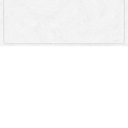
„Lokacija”
Greece
Λένορμαν, Αχιλλέως, Λένορμαν, Αχιλλέως, Αχιλλέως, Αχιλλέως,
Κολοκυνθούς, Μπενάκη Β., Λένορμαν, Αχιλλέως.
Metaxourgio