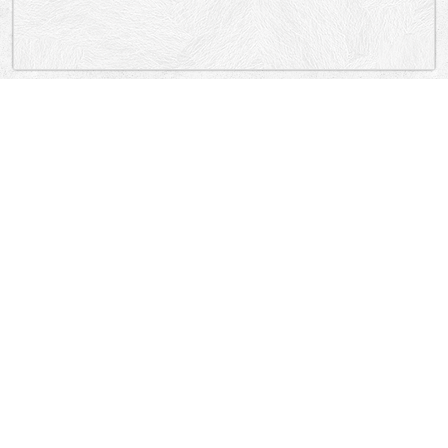
„Lokacija”
Serbia
E6, BULEVAR MIHAJLA PUPINA, BRANKOV MOST, BULEVAR MIHAJLA
PUPINA, BULEVAR MIHAJLA PUPINA, BRANKOV MOST, BULEVAR NIKOLE
TESLE, BULEVAR NIKOLE TESLE, SAJMIŠTE, SAJMIŠTE.
New Belgrade