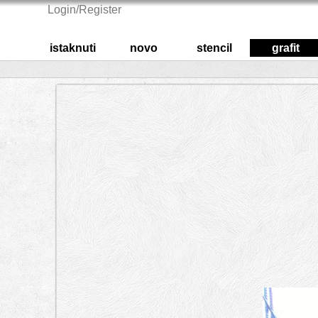
Login/Register
istaknuti
novo
stencil
grafit