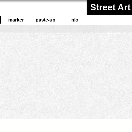
Street Art
marker
paste-up
nlo