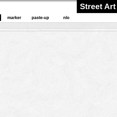
Street Art
marker
paste-up
nlo