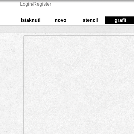
Login/Register
istaknuti
novo
stencil
grafit