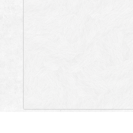
„Lokacija”
Serbia
Бранкова, Обала мајора Драгутина Гавриловића, Мале сте
Карађорђева, Бранков мост
Stari Grad