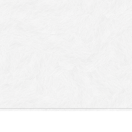
пенице, Црногорска, Мостарска,