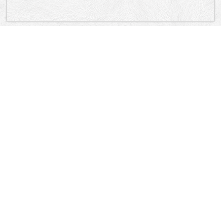
„Lokacija”
Serbia
Светозара Радића, Херцеговачка, Бранков мост, Црногорска,
Обала мајора Драгутина Гавриловића, Мостарска, Карађорђева
Stari Grad